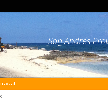
San Andrés Prov
 raizal
S