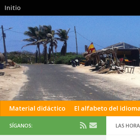
Initio
Material didáctico
El alfabeto del idioma
SÍGANOS:
LAS HORA