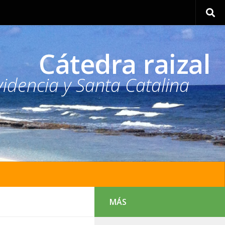
Cátedra raizal
idencia y Santa Catalina
MÁS