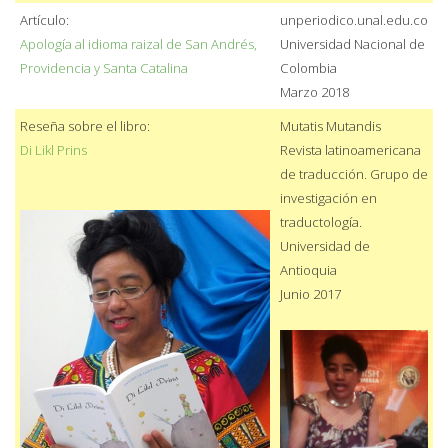
Artículo:
unperiodico.unal.edu.co
Apología al idioma raizal de San Andrés,
Universidad Nacional de
Providencia y Santa Catalina
Colombia
Marzo 2018
Reseña sobre el libro:
Mutatis Mutandis
Di Likl Prins
Revista latinoamericana
de traducción. Grupo de
investigación en
traductología.
Universidad de
Antioquia
Junio 2017